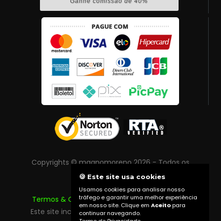
Ganhe comissão de 40%
Copyrights © magnomoreno 2026 - Todos os
direitos reservados
🍪 Este site usa cookies
Usamos cookies para analisar nosso
tráfego e garantir uma melhor experiência
Termos & Condições
|
Política de Privacidade
em nosso site. Clique em
Aceito
para
Este site inclui conteúdo protegido por direitos
continuar navegando.